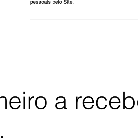
pessoais pelo Site.
meiro a rece
.